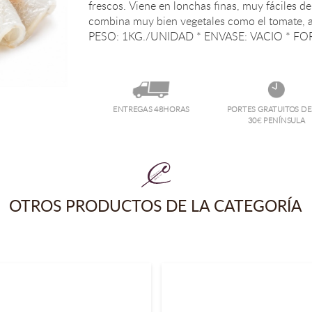
frescos. Viene en lonchas finas, muy fáciles de consumir, que se adaptan a cualquier plato y
combina muy bien vegetales como el tomate, aguacate y el pepino. * ORIGEN: NORUEGA *
PESO: 1KG./UNIDAD * ENVASE: VACIO * F
ENTREGAS 48HORAS
PORTES GRATUITOS D
30€ PENÍNSULA
OTROS PRODUCTOS DE LA CATEGORÍA