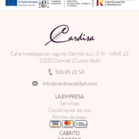
Calle Investigacion (pg ind Daimiel sur), S/N - NAVE 13
13250 Daimiel (Ciudad Real)
926 85 22 53
info@cardisacalidad.com
LA EMPRESA
Servicios
Condiciones de uso
Formas de pago
CABRITO