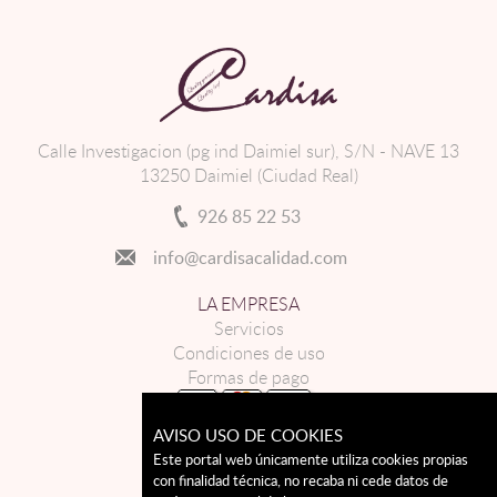
Calle Investigacion (pg ind Daimiel sur), S/N - NAVE 13
13250 Daimiel (Ciudad Real)
926 85 22 53
info@cardisacalidad.com
LA EMPRESA
Servicios
Condiciones de uso
Formas de pago
AVISO USO DE COOKIES
CABRITO
CORDERO
Este portal web únicamente utiliza cookies propias
con finalidad técnica, no recaba ni cede datos de
LECHAL