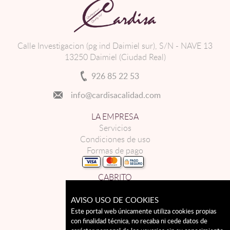
Calle Investigacion (pg ind Daimiel sur), S/N - NAVE 13
13250 Daimiel (Ciudad Real)
926 85 22 53
info@cardisacalidad.com
LA EMPRESA
Servicios
Condiciones de uso
Formas de pago
CABRITO
CORDERO
AVISO USO DE COOKIES
LECHAL
CONTACTO
Este portal web únicamente utiliza cookies propias
con finalidad técnica, no recaba ni cede datos de