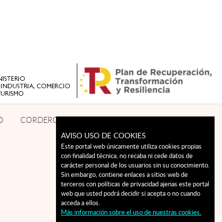
O
CORDERO
LECHAL
CONTACTO
AVISO USO DE COOKIES
Este portal web únicamente utiliza cookies propias
con finalidad técnica, no recaba ni cede datos de
carácter personal de los usuarios sin su conocimiento.
Sin embargo, contiene enlaces a sitios web de
terceros con políticas de privacidad ajenas este portal
web que usted podrá decidir si acepta o no cuando
acceda a ellos.
Más información sobre el uso de nuestras cookies.