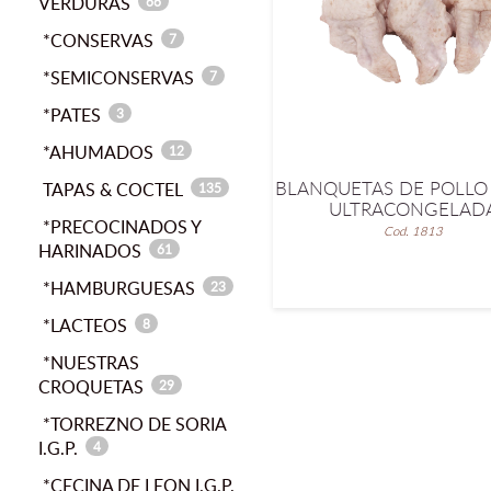
VERDURAS
66
*CONSERVAS
7
*SEMICONSERVAS
7
*PATES
3
*AHUMADOS
12
BLANQUETAS DE POLLO
TAPAS & COCTEL
135
ULTRACONGELAD
*PRECOCINADOS Y
Cod. 1813
HARINADOS
61
*HAMBURGUESAS
23
*LACTEOS
8
*NUESTRAS
CROQUETAS
29
*TORREZNO DE SORIA
I.G.P.
4
*CECINA DE LEON I.G.P.