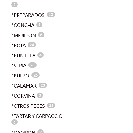
2
*PREPARADOS
10
*CONCHA
9
*MEJILLON
6
*POTA
24
*PUNTILLA
4
*SEPIA
28
*PULPO
25
*CALAMAR
23
*CORVINA
3
*OTROS PECES
31
*TARTAR Y CARPACCIO
6
*GAMBON
9