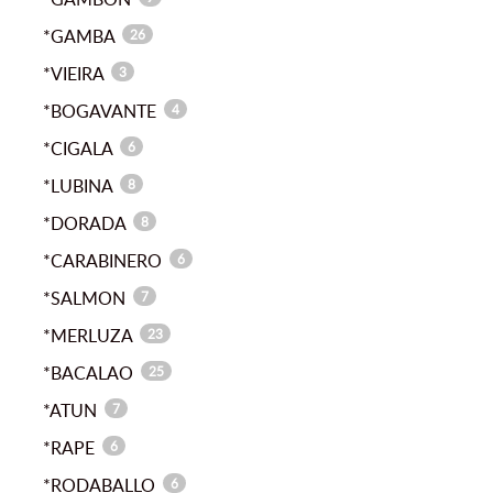
*GAMBA
26
*VIEIRA
3
*BOGAVANTE
4
*CIGALA
6
*LUBINA
8
*DORADA
8
*CARABINERO
6
*SALMON
7
*MERLUZA
23
*BACALAO
25
*ATUN
7
*RAPE
6
*RODABALLO
6