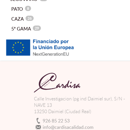
PATO
8
CAZA
26
5ª GAMA
29
Calle Investigacion (pg ind Daimiel sur), S/N -
NAVE 13
13250 Daimiel (Ciudad Real)
926 85 22 53
info@cardisacalidad.com