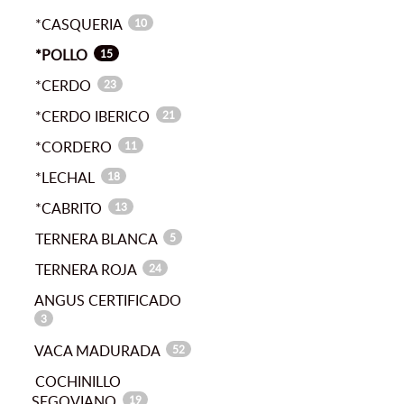
*CASQUERIA
10
*POLLO
15
*CERDO
23
*CERDO IBERICO
21
*CORDERO
11
*LECHAL
18
*CABRITO
13
TERNERA BLANCA
5
TERNERA ROJA
24
ANGUS CERTIFICADO
3
VACA MADURADA
52
COCHINILLO
SEGOVIANO
19