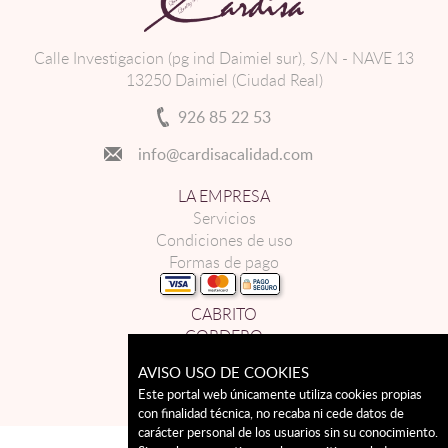
Calle Investigacion (pg ind Daimiel sur), S/N - NAVE 13
13250 Daimiel (Ciudad Real)
926 85 22 53
info@cardisacalidad.com
LA EMPRESA
Servicios
Condiciones de uso
Formas de pago
CABRITO
CORDERO
LECHAL
AVISO USO DE COOKIES
CONTACTO
Este portal web únicamente utiliza cookies propias
con finalidad técnica, no recaba ni cede datos de
carácter personal de los usuarios sin su conocimiento.