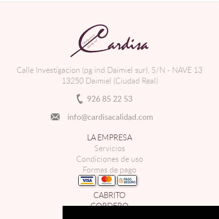
Calle Investigacion (pg ind Daimiel sur), S/N - NAVE 13
13250 Daimiel (Ciudad Real)
926 85 22 53
info@cardisacalidad.com
LA EMPRESA
Servicios
Condiciones de uso
Formas de pago
CABRITO
CORDERO
LECHAL